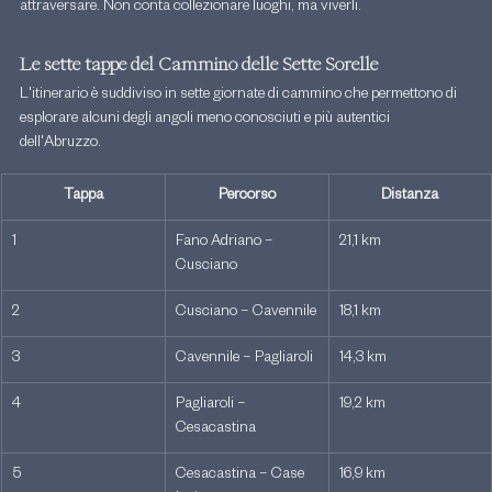
attraversare. Non conta collezionare luoghi, ma viverli.
Le sette tappe del Cammino delle Sette Sorelle
L'itinerario è suddiviso in sette giornate di cammino che permettono di 
esplorare alcuni degli angoli meno conosciuti e più autentici 
dell'Abruzzo.
Tappa
Percorso
Distanza
1
Fano Adriano – 
21,1 km
Cusciano
2
Cusciano – Cavennile
18,1 km
3
Cavennile – Pagliaroli
14,3 km
4
Pagliaroli – 
19,2 km
Cesacastina
5
Cesacastina – Case 
16,9 km