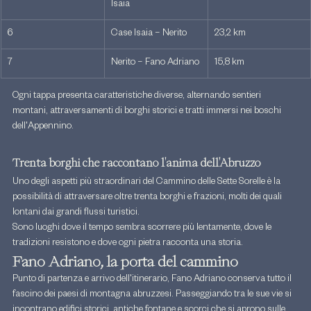
Isaia
6
Case Isaia – Nerito
23,2 km
7
Nerito – Fano Adriano
15,8 km
Ogni tappa presenta caratteristiche diverse, alternando sentieri 
montani, attraversamenti di borghi storici e tratti immersi nei boschi 
dell'Appennino.
Trenta borghi che raccontano l'anima dell'Abruzzo
Uno degli aspetti più straordinari del Cammino delle Sette Sorelle è la 
possibilità di attraversare oltre trenta borghi e frazioni, molti dei quali 
lontani dai grandi flussi turistici.
Sono luoghi dove il tempo sembra scorrere più lentamente, dove le 
tradizioni resistono e dove ogni pietra racconta una storia.
Fano Adriano, la porta del cammino
Punto di partenza e arrivo dell'itinerario, Fano Adriano conserva tutto il 
fascino dei paesi di montagna abruzzesi. Passeggiando tra le sue vie si 
incontrano edifici storici, antiche fontane e scorci che si aprono sulle 