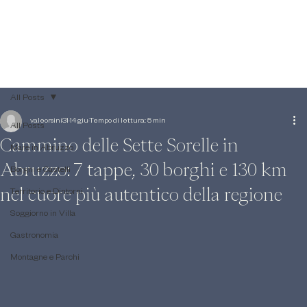
All Posts
valeorsini31
14 giu
Tempo di lettura: 5 min
All Posts
Cammino delle Sette Sorelle in
Mare in Abruzzo
Abruzzo: 7 tappe, 30 borghi e 130 km
Borghi e Castelli
nel cuore più autentico della regione
Territorio e Dintorni
Soggiorno in Villa
Gastronomia
Montagne e Parchi