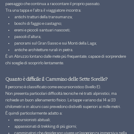
paesaggio che continua a raccontare il proprio passato.
Tra una tappa e l'altra il viaggiatore incontra:
antichi tratturi della transumanza;
boschi di faggio e castagno;
eremi e piccoli santuari nascosti;
pascoli d'altura;
panorami sul Gran Sasso e sui Monti della Laga;
antiche architetture rurali in pietra.
È un Abruzzo lontano dalle mete più frequentate, capace di sorprendere 
chi sceglie di scoprirlo lentamente.
Quanto è difficile il Cammino delle Sette Sorelle?
Il percorso è classificato come escursionistico (livello E).
Non presenta particolari difficoltà tecniche né tratti alpinistici, ma 
richiede un buon allenamento fisico. Le tappe variano dai 14 ai 23 
chilometri e in alcuni casi prevedono dislivelli superiori ai mille metri.
È quindi particolarmente adatto a:
escursionisti abituali;
appassionati di trekking di più giorni;
camminatori che desiderano vivere un'esperienza immersiva nella 