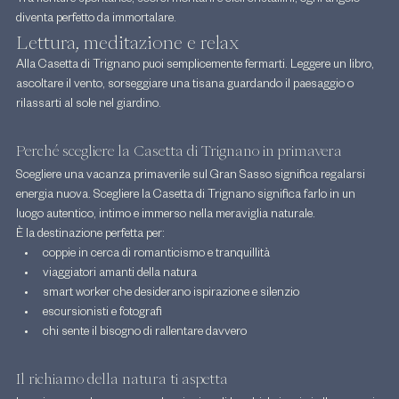
Tra fioriture spontanee, scorci montani e cieli cristallini, ogni angolo 
diventa perfetto da immortalare.
Lettura, meditazione e relax
Alla Casetta di Trignano puoi semplicemente fermarti. Leggere un libro, 
ascoltare il vento, sorseggiare una tisana guardando il paesaggio o 
rilassarti al sole nel giardino.
Perché scegliere la Casetta di Trignano in primavera
Scegliere una vacanza primaverile sul Gran Sasso significa regalarsi 
energia nuova. Scegliere la Casetta di Trignano significa farlo in un 
luogo autentico, intimo e immerso nella meraviglia naturale.
È la destinazione perfetta per:
coppie in cerca di romanticismo e tranquillità
viaggiatori amanti della natura
smart worker che desiderano ispirazione e silenzio
escursionisti e fotografi
chi sente il bisogno di rallentare davvero
Il richiamo della natura ti aspetta