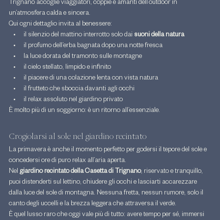
Trignano accoglie viaggiatori, coppie e amanti dell’outdoor in 
un’atmosfera calda e sincera.
Qui ogni dettaglio invita al benessere:
il silenzio del mattino interrotto solo dai 
suoni della natura
il profumo dell’erba bagnata dopo una notte fresca
la luce dorata del tramonto sulle montagne
il cielo stellato, limpido e infinito
il piacere di una colazione lenta con vista natura
il frutteto che sboccia davanti agli occhi
il relax assoluto nel giardino privato
È molto più di un soggiorno: è un ritorno all’essenziale.
Crogiolarsi al sole nel giardino recintato
La primavera è anche il momento perfetto per godersi il tepore del sole e 
concedersi ore di puro relax all’aria aperta.
Nel 
giardino recintato della Casetta di Trignano
, riservato e tranquillo, 
puoi distenderti sul lettino, chiudere gli occhi e lasciarti accarezzare 
dalla luce del sole di montagna. Nessuna fretta, nessun rumore, solo il 
canto degli uccelli e la brezza leggera che attraversa il verde.
È quel lusso raro che oggi vale più di tutto: avere tempo per sé, immersi 