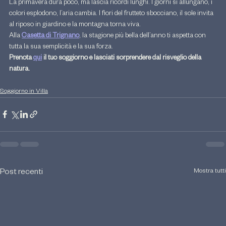
La primavera dura poco, ma lascia ricordi lunghi. I giorni si allungano, i 
colori esplodono, l’aria cambia. I fiori del frutteto sbocciano, il sole invita 
al riposo in giardino e la montagna torna viva.
Alla 
Casetta di Trignano
, la stagione più bella dell’anno ti aspetta con 
tutta la sua semplicità e la sua forza.
Prenota 
qui
 il tuo soggiorno e lasciati sorprendere dal risveglio della 
natura.
Soggiorno in Villa
Mostra tutti
Post recenti