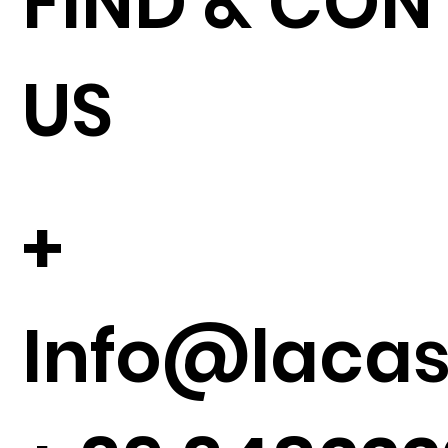
FIND & CO
US
+
Info@lacase