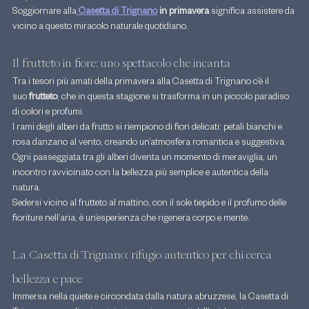
Soggiornare alla
Casetta di Trignano
 in primavera
 significa assistere da 
vicino a questo miracolo naturale quotidiano.
Il frutteto in fiore: uno spettacolo che incanta
Tra i tesori più amati della primavera alla Casetta di Trignano c’è il 
suo 
frutteto
, che in questa stagione si trasforma in un piccolo paradiso 
di colori e profumi.
I rami degli alberi da frutto si riempiono di fiori delicati: petali bianchi e 
rosa danzano al vento, creando un’atmosfera romantica e suggestiva. 
Ogni passeggiata tra gli alberi diventa un momento di meraviglia, un 
incontro ravvicinato con la bellezza più semplice e autentica della 
natura.
Sedersi vicino al frutteto al mattino, con il sole tiepido e il profumo delle 
fioriture nell’aria, è un’esperienza che rigenera corpo e mente.
La Casetta di Trignano: rifugio autentico per chi cerca 
bellezza e pace
Immersa nella quiete e circondata dalla natura abruzzese, la Casetta di 