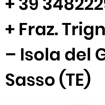
+
39 34822
+ Fraz. Tri
– Isola del 
Sasso (TE)
Reserve your Stay