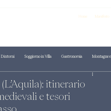
Home
Manifesto
e Dintorni
Soggiorno in Villa
Gastronomia
Montagne e 
(L’Aquila): itinerario
medievali e tesori
asso