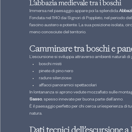
L’abbazia medievale tra i boschi
Immersa nel paesaggio appare poi la splendida 
Abbazi
Fondata nel 1140 dai Signori di Poppleto, nel periodo d
fascino austero e potente. La sua posizione isolata, ci
meno conosciute del territorio.
Camminare tra boschi e pan
L’escursione si sviluppa attraverso ambienti naturali di
boschi misti
pinete di pino nero
radure silenziose
affacci panoramici spettacolari
In lontananza si aprono vedute mozzafiato sulle monta
Sasso
, spesso innevate per buona parte dell’anno.
È il paesaggio perfetto per chi cerca un’esperienza di tu
natura.
Dati tecnici dell’escursione a 