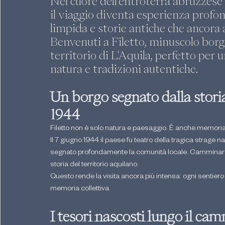
Nel cuore dell’entroterra abruzzese
il viaggio diventa esperienza profond
limpida e storie antiche che ancora a
Benvenuti a Filetto, minuscolo borgo
territorio di L'Aquila, perfetto per u
natura e tradizioni autentiche.
Un borgo segnato dalla storia
1944
Filetto non è solo natura e paesaggio. È anche memoria
Il 7 giugno 1944 il paese fu teatro della tragica strage 
segnato profondamente la comunità locale. Camminare q
storia del territorio aquilano.
Questo rende la visita ancora più intensa: ogni sentiero
memoria collettiva.
I tesori nascosti lungo il ca