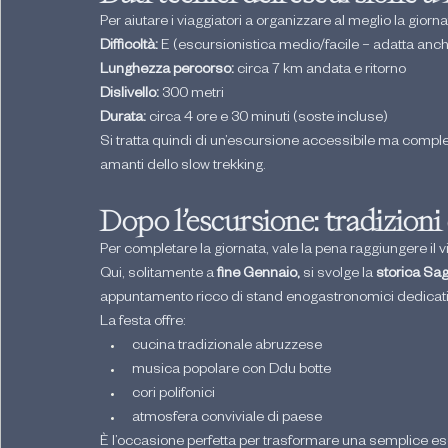
Per aiutare i viaggiatori a organizzare al meglio la giorn
Difficoltà: 
E (escursionistica medio/facile – adatta anch
Lunghezza percorso: 
circa 7 km andata e ritorno
Dislivello: 
300 metri
Durata: 
circa 4 ore e 30 minuti (soste incluse)
Si tratta quindi di un’escursione accessibile ma complet
amanti dello slow trekking.
Dopo l’escursione: tradizioni
Per completare la giornata, vale la pena raggiungere il v
Qui, solitamente a
 fine Gennaio,
 si svolge la 
storica Sagr
appuntamento ricco di stand enogastronomici dedicati ai p
La festa offre:
cucina tradizionale abruzzese
musica popolare con Ddu botte
cori polifonici
atmosfera conviviale di paese
È l’occasione perfetta per trasformare una semplice es