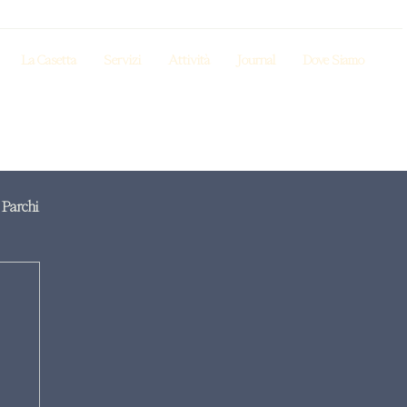
La Casetta
Servizi
Attività
Journal
Dove Siamo
Parchi