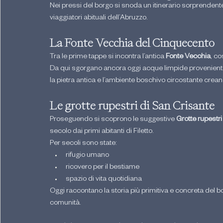
Nei pressi del borgo si snoda un itinerario sorprendent
viaggiatori abituali dell’Abruzzo.
La Fonte Vecchia del Cinquecento
Tra le prime tappe si incontra l’antica 
Fonte Vecchia
, co
Da qui sgorgano ancora oggi acque limpide provenienti d
la pietra antica e l’ambiente boschivo circostante crea
Le grotte rupestri di San Crisante
Proseguendo si scoprono le suggestive 
Grotte rupestri
secolo dai primi abitanti di Filetto.
Per secoli sono state:
rifugio umano
ricovero per il bestiame
spazio di vita quotidiana
Oggi raccontano la storia più primitiva e concreta del bo
comunità.