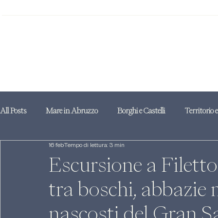
All Posts
Mare in Abruzzo
Borghi e Castelli
Territorio 
16 feb
Tempo di lettura: 3 min
Escursione a Filetto 
tra boschi, abbazie 
nascosti del Gran S