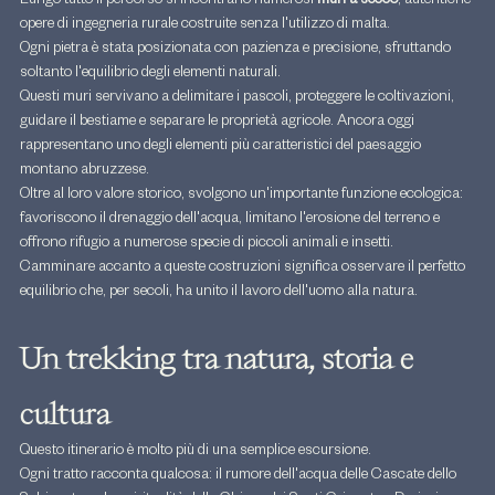
Lungo tutto il percorso si incontrano numerosi 
muri a secco
, autentiche 
opere di ingegneria rurale costruite senza l'utilizzo di malta.
Ogni pietra è stata posizionata con pazienza e precisione, sfruttando 
soltanto l'equilibrio degli elementi naturali.
Questi muri servivano a delimitare i pascoli, proteggere le coltivazioni, 
guidare il bestiame e separare le proprietà agricole. Ancora oggi 
rappresentano uno degli elementi più caratteristici del paesaggio 
montano abruzzese.
Oltre al loro valore storico, svolgono un'importante funzione ecologica: 
favoriscono il drenaggio dell'acqua, limitano l'erosione del terreno e 
offrono rifugio a numerose specie di piccoli animali e insetti.
Camminare accanto a queste costruzioni significa osservare il perfetto 
equilibrio che, per secoli, ha unito il lavoro dell'uomo alla natura.
Un trekking tra natura, storia e 
cultura
Questo itinerario è molto più di una semplice escursione.
Ogni tratto racconta qualcosa: il rumore dell'acqua delle Cascate dello 