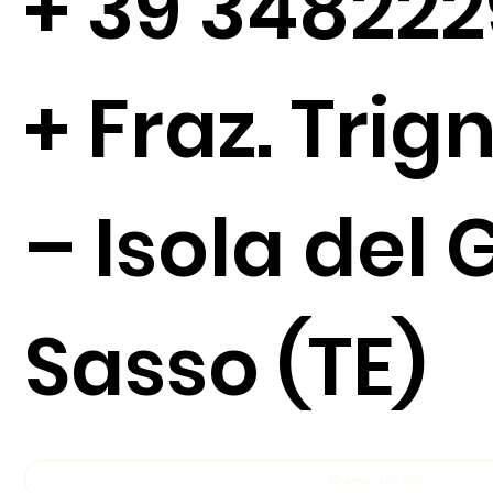
+
39 34822
+ Fraz. Tri
– Isola del 
Sasso (TE)
Reserve your Stay