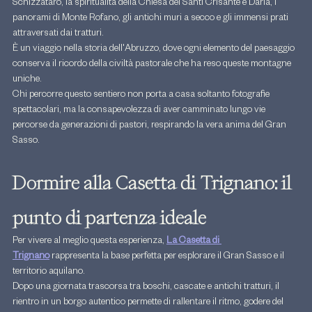
Schizzataro, la spiritualità della Chiesa dei Santi Crisante e Daria, i 
panorami di Monte Rofano, gli antichi muri a secco e gli immensi prati 
attraversati dai tratturi.
È un viaggio nella storia dell'Abruzzo, dove ogni elemento del paesaggio 
conserva il ricordo della civiltà pastorale che ha reso queste montagne 
uniche.
Chi percorre questo sentiero non porta a casa soltanto fotografie 
spettacolari, ma la consapevolezza di aver camminato lungo vie 
percorse da generazioni di pastori, respirando la vera anima del Gran 
Sasso.
Dormire alla Casetta di Trignano: il 
punto di partenza ideale
Per vivere al meglio questa esperienza, 
La Casetta di 
Trignano
 rappresenta la base perfetta per esplorare il Gran Sasso e il 
territorio aquilano.
Dopo una giornata trascorsa tra boschi, cascate e antichi tratturi, il 
rientro in un borgo autentico permette di rallentare il ritmo, godere del 